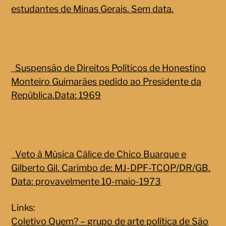
estudantes de Minas Gerais. Sem data.
Suspensão de Direitos Políticos de Honestino
Monteiro Guimarães pedido ao Presidente da
República.Data: 1969
Veto à Música Cálice de Chico Buarque e
Gilberto Gil. Carimbo de: MJ-DPF-TCOP/DR/GB.
Data: provavelmente 10-maio-1973
Links:
Coletivo Quem? – grupo de arte política de São