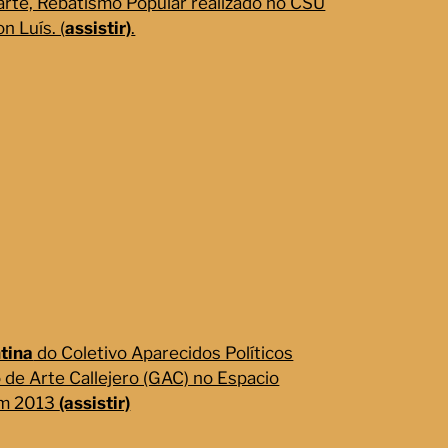
arte, Rebatismo Popular realizado no CSU
n Luís. (
assistir)
.
tina
do Coletivo Aparecidos Políticos
 de Arte Callejero (GAC) no Espacio
em 2013
(assistir)