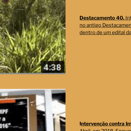
Destacamento 40.
In
no antigo Destacament
dentro de um edital da
I
ntervenção contra I
Abril, em 2018. Enqu