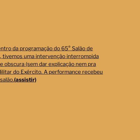
ntro da programação do 65° Salão de
E, tivemos uma intervenção interrompida
e obscura (sem dar explicação nem pra
Militar do Exército. A performance recebeu
salão.
(assistir)