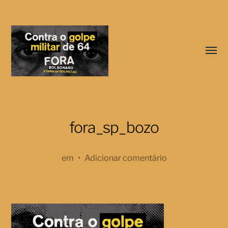
Menu
respo
Coletivo
fora_sp_bozo
Aparecidos
Políticos
em
•
Adicionar comentário