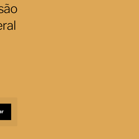
são
ral
ar