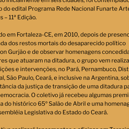
do inicialmente em seis cidades, foi contemplad
o do edital Programa Rede Nacional Funarte Art
s – 11ª Edição.
do em Fortaleza-CE, em 2010, depois de presenc
da dos restos mortais do desaparecido político
on Gurjão e de observar homenagens concedida
ares que atuaram na ditadura, o grupo vem realiz
ições e intervenções, no Pará, Pernambuco, Dist
l, São Paulo, Ceará, e inclusive na Argentina, so
tância da justiça de transição de uma ditadura p
emocracia. O coletivo já recebeu algumas prem
a do histórico 65º Salão de Abril e uma homen
sembléia Legislativa do Estado do Ceará.