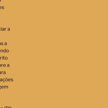
o
es
iar a
s a
ando
rito
bre a
ara
iações
agem