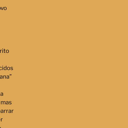
ovo
rito
ecidos
bana”
da
umas
barrar
er