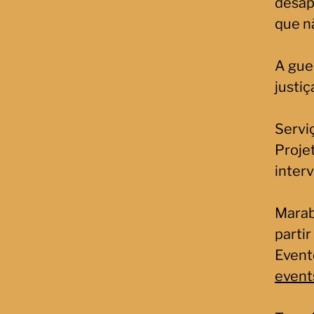
desap
que n
A guer
justi
Servi
Projet
inter
Marab
partir
Event
even