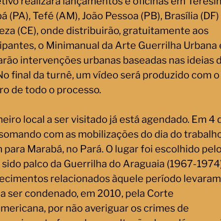
tivo realizará lançamentos e oficinas em Teresina
 (PA), Tefé (AM), João Pessoa (PB), Brasília (DF)
eza (CE), onde distribuirão, gratuitamente aos
cipantes, o Minimanual da Arte Guerrilha Urbana 
zarão intervenções urbanas baseadas nas ideias 
 No final da turnê, um vídeo será produzido com o
ro de todo o processo.
eiro local a ser visitado já está agendado. Em 4 
 somando com as mobilizações do dia do trabalho
 para Marabá, no Pará. O lugar foi escolhido pelo
 sido palco da Guerrilha do Araguaia (1967-1974)
ecimentos relacionados àquele período levaram
l a ser condenado, em 2010, pela Corte
americana, por não averiguar os crimes de