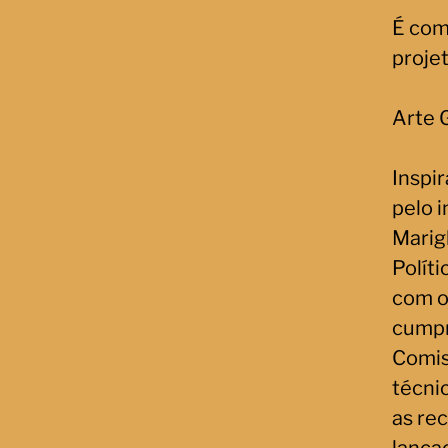
É com
projet
Arte 
Inspi
pelo i
Marigh
Polít
com o
cump
Comis
técnic
as re