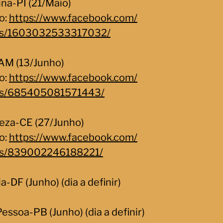
ina-PI (21/Maio)
o:
https://www.facebook.com/
ts/1603032533317032/
AM (13/Junho)
o:
https://www.facebook.com/
ts/685405081571443/
leza-CE (27/Junho)
o:
https://www.facebook.com/
ts/839002246188221/
ia-DF (Junho) (dia a definir)
essoa-PB (Junho) (dia a definir)