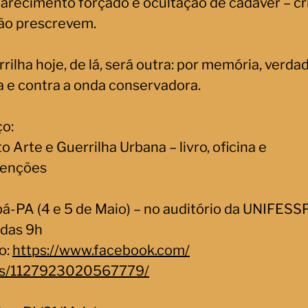
arecimento forçado e ocultação de cadáver – c
ão prescrevem.
rilha hoje, de lá, será outra: por memória, verda
ça e contra a onda conservadora.
ço:
o Arte e Guerrilha Urbana – livro, oficina e
venções
á-PA (4 e 5 de Maio) – no auditório da UNIFESSP
 das 9h
o:
https://www.facebook.com/
ts/1127923020567779/