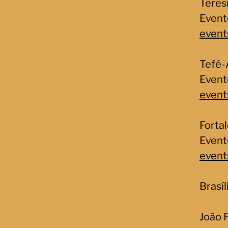
Teres
Event
even
Tefé-
Event
even
Forta
Event
even
Brasíl
João P