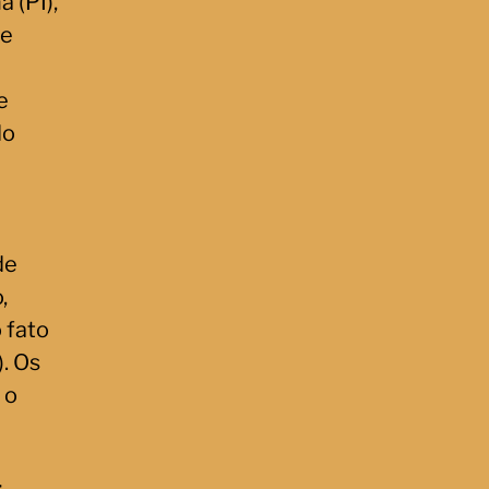
 (PI),
 e
e
do
de
,
 fato
. Os
 o