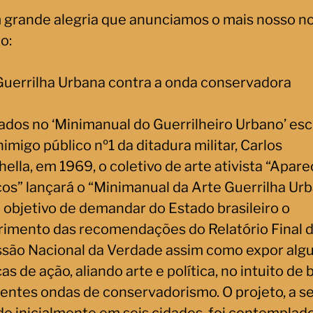
 grande alegria que anunciamos o mais nosso n
o:
Guerrilha Urbana contra a onda conservadora
rados no ‘Minimanual do Guerrilheiro Urbano’ esc
nimigo público nº1 da ditadura militar, Carlos
ella, em 1969, o coletivo de arte ativista “Apar
icos” lançará o “Minimanual da Arte Guerrilha Ur
 objetivo de demandar do Estado brasileiro o
r
imento das recomendações do Relatório Final 
são Nacional da Verdade assim como expor alg
as de ação, aliando arte e política, no intuito de 
centes ondas de conservadorismo. O projeto, a s