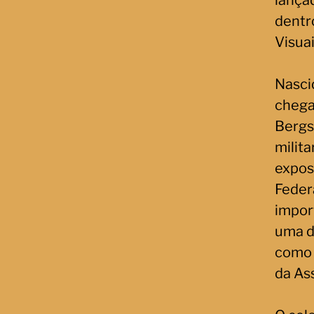
lança
dentr
Visuai
Nasci
chega
Bergs
milit
expos
Federa
impor
uma d
como 
da As