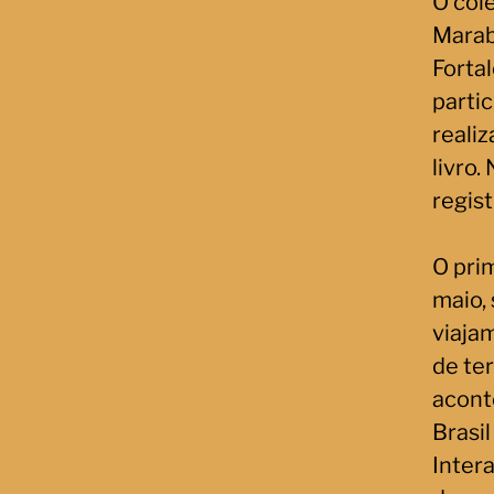
O cole
Marabá
Fortal
parti
reali
livro.
regist
O prim
maio,
viajam
de ter
acont
Brasi
Inter