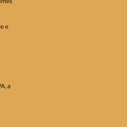
rimes
de e
A, a