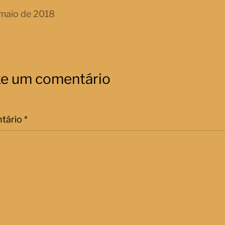
maio de 2018
xe um comentário
tário
*