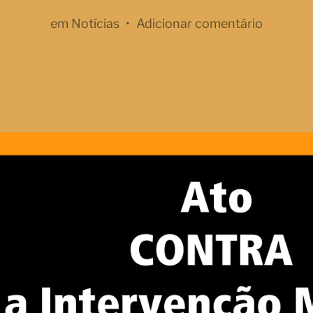
em
Notícias
•
Adicionar comentário