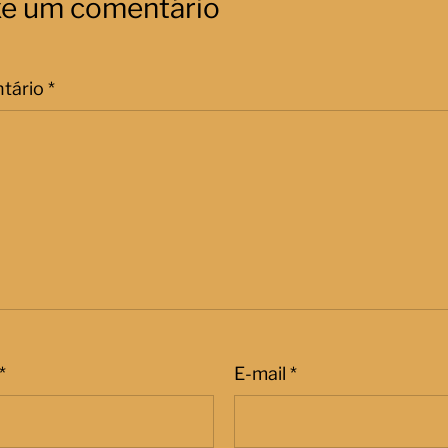
xe um comentário
tário
*
*
E-mail
*