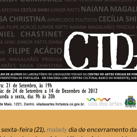
sexta-feira (21),
malady
dia de encerramento da