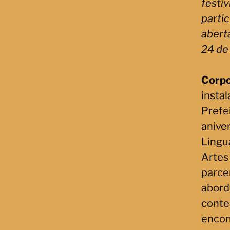
festiv
partic
abert
24 de 
Corpo
insta
Prefe
anive
Lingu
Artes
parce
abord
conte
encon