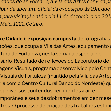
idades de aniversário, a Vila das Artes convida p
ipar da abertura oficial da exposição, às 19h, que 
a para visitação até o dia 14 de dezembro de 201
Maio, 1221, Cetnro.
 e Cidade
é exposição composta
de fotografias
lações, que ocupa a Vila das Artes, equipamento 
itura de Fortaleza, nesta semana especial de
rsário. Resultado de reflexões do Laboratório de
agens Visuais, programa desenvolvido pelo Cent
 Visuais de Fortaleza (mantido pela Vila das Art
ria com o Centro Cultural Banco do Nordeste) q
ou diversos conteúdos pertinentes à arte
mporânea e seus desdobramentos em dez mese
tros. O processo de criação dos trabalhos estim