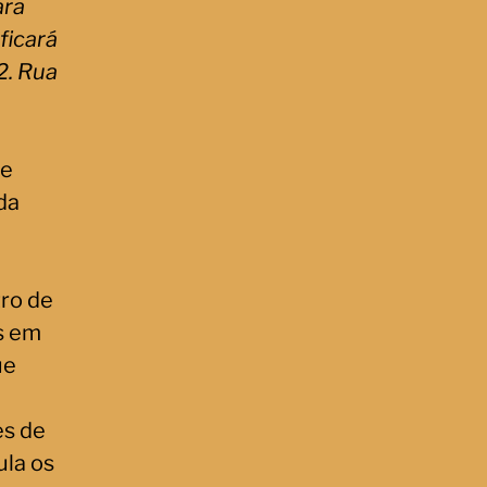
ara
ficará
2. Rua
 e
da
ro de
es em
ue
s de
ula os