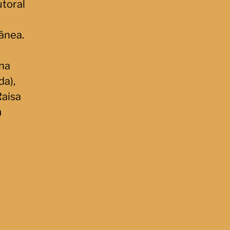
utoral
ânea.
ana
da),
Raisa
m