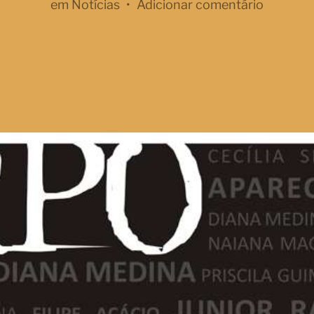
em
Notícias
•
Adicionar comentário