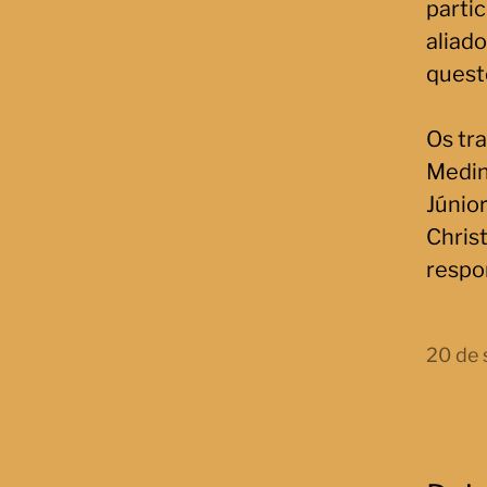
parti
aliado
quest
Os tra
Medina
Júnio
Chris
respo
20 de 