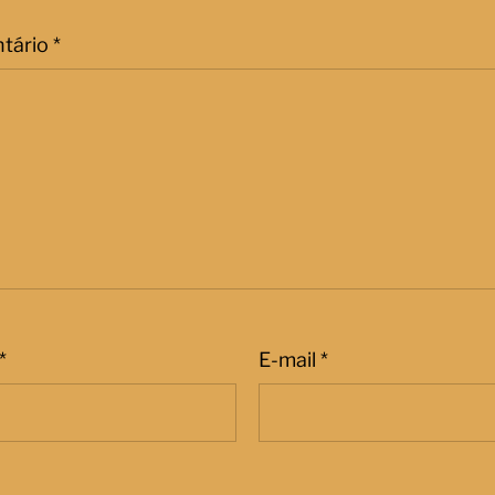
tário
*
*
E-mail
*