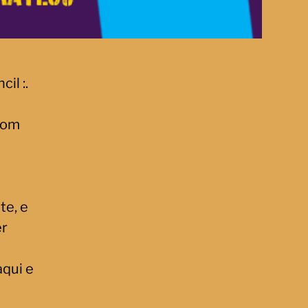
il :.
om
te, e
er
aqui e