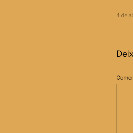
4 de a
Dei
Comen