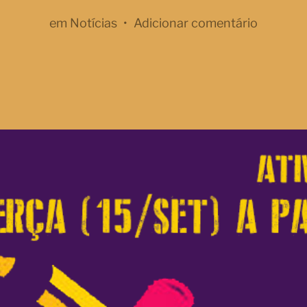
em
Notícias
•
Adicionar comentário