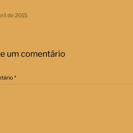
bril de 2015
xe um comentário
tário
*