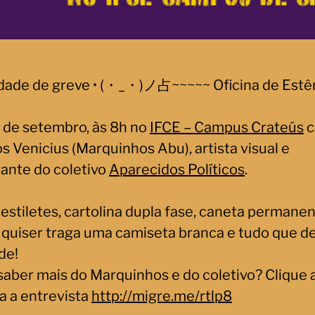
vidade de greve • (・_・)ノ占~~~~~ Oficina de Estênc
5 de setembro, às 8h no
IFCE – Campus Crateús
c
s Venicius (Marquinhos Abu), artista visual e
rante do coletivo
Aparecidos Políticos
.
estiletes, cartolina dupla fase, caneta permanen
quiser traga uma camiseta branca e tudo que d
de!
saber mais do Marquinhos e do coletivo? Clique 
a a entrevista
http://migre.me/rtlp8