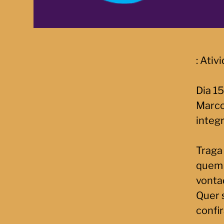
: Ati
Dia 1
Marco
integ
Traga 
quem 
vonta
Quer 
confir