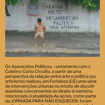
Os Aparecidos Políticos,
o
untamente com o
Coletivo Curto Circuito, a partir de uma
perspectiva da relação entre arte e política (ou
artivismo) realizou, em Fortaleza (CE) uma série
de intervenções urbanas no intuito de discutir
questões concernentes ao direito à memória
relacionado à atualidade.As ações, como parte
da JORNADA PARA NÃO ESQUECER, foram